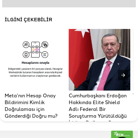
İLGİNİ ÇEKEBİLİR
Meta’nın Hesap Onay
Cumhurbaşkanı Erdoğan
T
Bildirimini Kimlik
Hakkında Elite Shield
Doğrulaması için
Adlı Federal Bir
Gönderdiği Doğru mu?
Soruşturma Yürütüldüğü
İddiası Doğru mu?