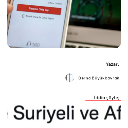
Yazar:
Berna Büyükbayrak
İddia şöyle;