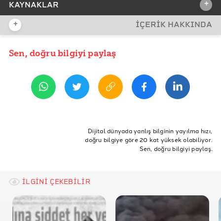
+
KAYNAKLAR
+
İÇERİK HAKKINDA
İDDİA KAYNAĞI
Sen, doğru bilgiyi paylaş
YAYIN TARİHİ
9 Ekim 2020 11:38
REFERANSLAR
Merkezi Yönetim Bütçe İstatistikleri
ETİKETLER
Doğruluk Payı
Doğrulama
Diyanet
Diyanet İşleri
Dijital dünyada yanlış bilginin yayılma hızı,
doğru bilgiye göre 20 kat yüksek olabiliyor.
DİB
bakanlıktan
bakanlıklardan
Sen, doğru bilgiyi paylaş.
7 bakanlığı sollamış
İLGİNİ ÇEKEBİLİR