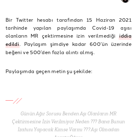
Bir Twitter hesabı tarafından 15 Haziran 2021
tarihinde yapılan paylaşımda Covid-19 aşısı
olanların MR çektirmesine izin verilmediği
iddia
edildi
. Paylaşım şimdiye kadar 600’ün üzerinde
beğeni ve 500’den fazla alıntı almış.
Paylaşımda geçen metin şu şekilde:
Günün Ağır Sorusu Benden Aşı Olanların MR
Çektirmesine İzin Verilmiyor Neden ??? Bana Bunun
İzahını Yapacak Kimse Varmı ??? Aşı Olmadan