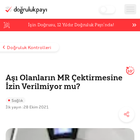
İşin Doğrusu,
12
Yıldır Doğruluk Payı’nda!
Doğruluk Kontrolleri
10'
Aşı Olanların MR Çektirmesine
İzin Verilmiyor mu?
Sağlık
İlk yayın :
28 Ekim 2021