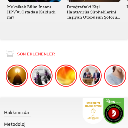
Meksikalı Bilim İnsanı
Fotoğraftaki Kişi
HPV’yi Ortadan Kaldırdı
Hantavirüs Şüphelilerini
mı?
Taşıyan Otobüsün Şoförü
mü?
SON EKLENENLER
Hakkımızda
Metodoloji