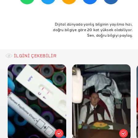
dangerous
ETİKETLER
VACCINE INFORMATION FACT SHEET FOR
RECIPIENTS AND CAREGIVERS ABOUT COMIRNATY
COVID-19
pfizer biontech
Covid aşısı
Dijital dünyada yanlış bilginin yayılma hızı,
(COVID-19 VACCINE, mRNA)
doğru bilgiye göre 20 kat yüksek olabiliyor.
Aşılılar MR çektiremiyor
Sen, doğru bilgiyi paylaş.
AFP: Covid-19 vaccines do not contain DNA-altering
robots
Teyit: Covid-19 aşısı olanların MR’a alınmadığı iddiası
İLGİNİ ÇEKEBİLİR