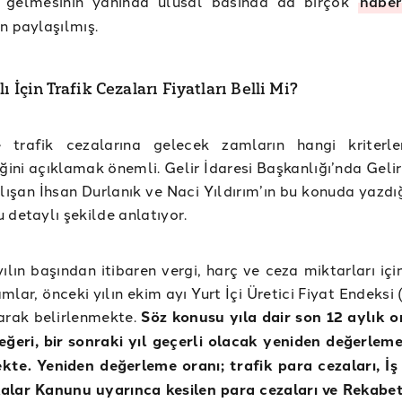
gelmesinin yanında ulusal basında da birçok
habe
n paylaşılmış.
lı İçin Trafik Cezaları Fiyatları Belli Mi?
e trafik cezalarına gelecek zamların hangi kriterl
iğini açıklamak önemli. Gelir İdaresi Başkanlığı’nda Gel
lışan İhsan Durlanık ve Naci Yıldırım’ın bu konuda yazdı
 detaylı şekilde anlatıyor.
ılın başından itibaren vergi, harç ve ceza miktarları içi
mlar, önceki yılın ekim ayı Yurt İçi Üretici Fiyat Endeksi
arak belirlenmekte.
Söz konusu yıla dair son 12 aylık 
ğeri, bir sonraki yıl geçerli olacak yeniden değerleme
kte. Yeniden değerleme oranı; trafik para cezaları, İ
kalar Kanunu uyarınca kesilen para cezaları ve Rekabe