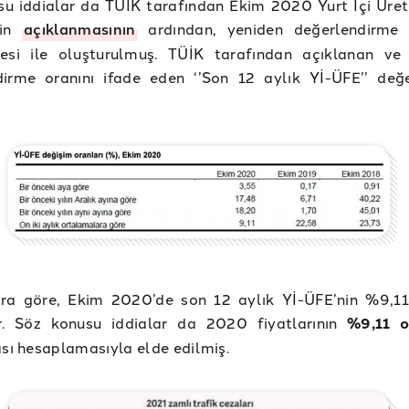
u iddialar da TÜİK tarafından Ekim 2020 Yurt İçi Üreti
nin
açıklanmasının
ardından, yeniden değerlendirme 
mesi ile oluşturulmuş. TÜİK tarafından açıklanan ve
dirme oranını ifade eden ‘’Son 12 aylık Yİ-ÜFE’’ değe
ara göre, Ekim 2020’de son 12 aylık Yİ-ÜFE’nin %9,1
r. Söz konusu iddialar da 2020 fiyatlarının
%9,11 o
ası hesaplamasıyla elde edilmiş.