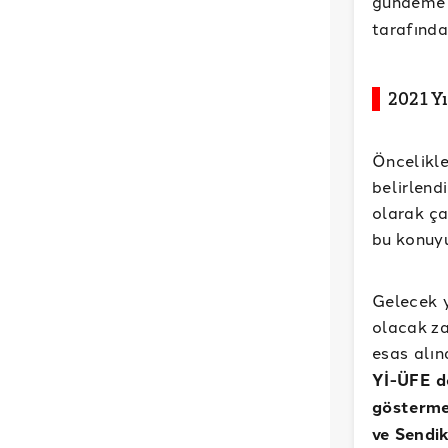
gündeme 
tarafında
2021 Yı
Öncelikl
belirlend
olarak ça
bu konuyu
Gelecek y
olacak za
esas alın
Yİ-ÜFE de
gösterme
ve Sendi