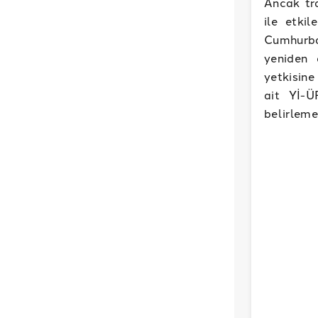
Ancak tr
ile etki
Cumhurbaş
yeniden 
yetkisine
ait Yİ-Ü
belirleme