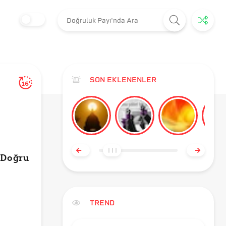
SON EKLENENLER
16'
ş
a Doğru
TREND