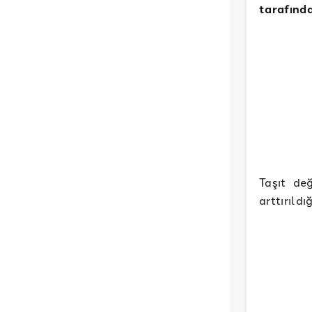
tarafınd
Taşıt de
arttırıldı