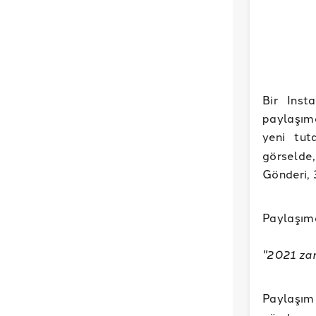
Bir Inst
paylaşım
yeni tut
görselde,
Gönderi, 
Paylaşımd
"2021 zam
Paylaşı