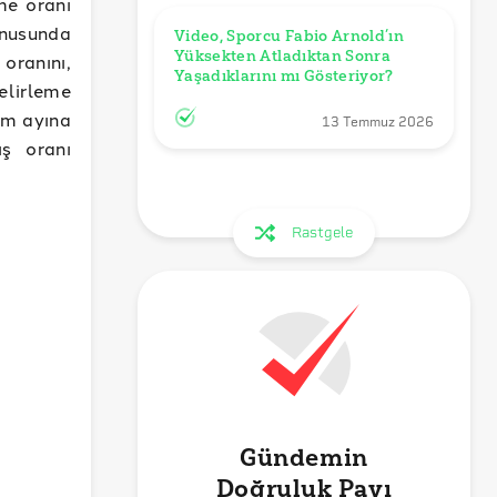
me oranı
onusunda
Video, Sporcu Fabio Arnold’ın 
Yüksekten Atladıktan Sonra 
oranını,
Yaşadıklarını mı Gösteriyor?
lirleme
im ayına
13 Temmuz 2026
ış oranı
Rastgele
Gündemin
Doğruluk Payı