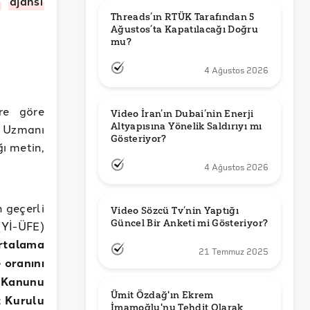
r
ajansı
Threads’ın RTÜK Tarafından 5 
Ağustos’ta Kapatılacağı Doğru 
mu?
4 Ağustos 2026
ere göre
Video İran’ın Dubai’nin Enerji 
Altyapısına Yönelik Saldırıyı mı 
ir Uzmanı
Gösteriyor?
ğı metin,
4 Ağustos 2026
n geçerli
Video Sözcü Tv’nin Yaptığı 
Güncel Bir Anketi mi Gösteriyor?
 (Yİ-ÜFE)
ortalama
21 Temmuz 2025
 oranını
ş Kanunu
Ümit Özdağ'ın Ekrem 
t Kurulu
İmamoğlu'nu Tehdit Olarak 