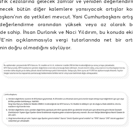
afik cezalarına gelecek zamlar ve yeniden değerlendir
lenecek bütün diğer kalemlere yansıyacak artışlar k
kanı’nın da yetkileri mevcut. Yani Cumhurbaşkanı artış 
değerlendirme oranından yüksek veya az olarak be
 de sahip. İhsan Durlanık ve Naci Yıldırım, bu konuda ek
FE’nin açıklanmasıyla vergi tutarlarında net bir art
nin doğru olmadığını söylüyor.