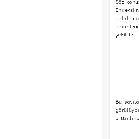
Söz konus
Endeksi’
belirlen
değerlen
şekilde:
Bu sayıl
görülüyo
arttırılm