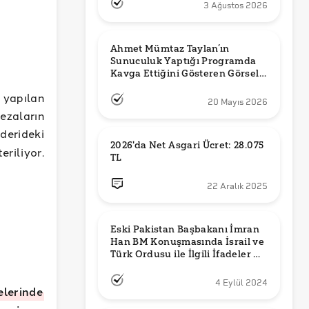
3 Ağustos 2026
Ahmet Mümtaz Taylan’ın 
Sunuculuk Yaptığı Programda 
Kavga Ettiğini Gösteren Görsel 
Orijinal mi?
yapılan
20 Mayıs 2026
ezaların
derideki
2026'da Net Asgari Ücret: 28.075 
eriliyor.
TL
22 Aralık 2025
Eski Pakistan Başbakanı İmran 
Han BM Konuşmasında İsrail ve 
Türk Ordusu ile İlgili İfadeler mi 
Kullandı?
4 Eylül 2024
elerinde