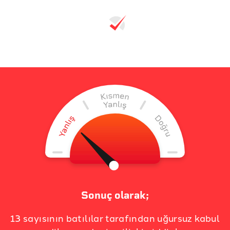
Sonuç olarak;
13 sayısının batılılar tarafından uğursuz kabul