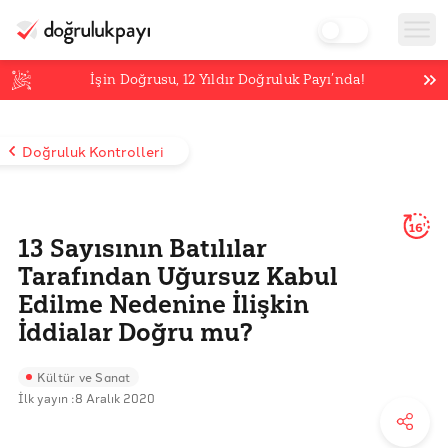
İşin Doğrusu,
12
Yıldır Doğruluk Payı’nda!
Doğruluk Kontrolleri
16'
13 Sayısının Batılılar
Tarafından Uğursuz Kabul
Edilme Nedenine İlişkin
İddialar Doğru mu?
Kültür ve Sanat
İlk yayın :
8 Aralık 2020