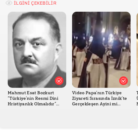
İLGİNİ ÇEKEBİLİR
Mahmut Esat Bozkurt
Video Papa’nın Türkiye
“Türkiye’nin Resmi Dini
Ziyareti Sırasında İznik’te
Hristiyanlık Olmalıdır”
Gerçekleşen Ayini mi
Dedi mi?
Gösteriyor?