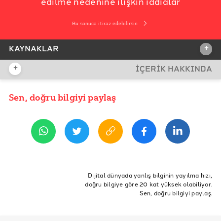
edilme nedenine ilişkin iddialar
Bu sonuca itiraz edebilirsin
+
KAYNAKLAR
+
İÇERİK HAKKINDA
İDDİA KAYNAĞI
Sen, doğru bilgiyi paylaş
YAYIN TARİHİ
8 Aralık 2020 12:32
REFERANSLAR
İddia Bağlantısı
National Geographic
ETİKETLER
Buffalo Üniversitesi Röportaj
uğursuz sayı
13
hristiyanlık
müslümanlık
Dijital dünyada yanlış bilginin yayılma hızı,
doğru bilgiye göre 20 kat yüksek olabiliyor.
Sen, doğru bilgiyi paylaş.