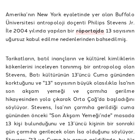
Amerika’nın New York eyaletinde yer alan Buffalo
Üniversitesi antropoloji doçenti Philips Stevens Jr.
İle 2004 yılında yapılan bir
röportajda
13 sayısının
uğursuz kabul edilme nedenlerinden bahsedilmiş.
Tarikatların, batıl inançların ve kültürel kimliklerin
kökenlerini inceleyen tanınmış bir antropolog olan
Stevens, Batı kültürünün 13'üncü Cuma gününden
korktuğunu ve "13" sayısının büyük olasılıkla İsa'nın
son akşam yemeği ve çarmıha gerilme
hikayesinden yola çıkarak Orta Çağ'da başladığını
söylüyor. Stevens, İsa’nın çarmıha gerildiği cuma
gününden önceki "Son Akşam Yemeği’nde" masada
13 kişi bulunduğunu ve 13’üncü kişinin bir sonraki
gün çarmıha gerilecek olan İsa olduğunu söylüyor.
Stevens: "13 ve Cuma bir araya geldiğinde, bu tür