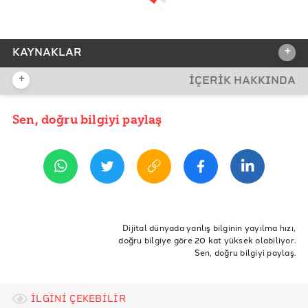
+
KAYNAKLAR
+
İÇERİK HAKKINDA
REFERANSLAR
2014 Yerel Seçim Sonuçları
Sen, doğru bilgiyi paylaş
YAYIN TARİHİ
5 Nisan 2019 13:03
2019 Yerel seçim Sonuçları
2014 ve 2018 Yıllarında Türkiye İl ve İlçelerinin
Nüfusları
ETİKETLER
AKP
CHP
seçim
oy
ankara
nüfus
İzmir
Dijital dünyada yanlış bilginin yayılma hızı,
doğru bilgiye göre 20 kat yüksek olabiliyor.
AK Parti
Seçimler
İstanbul
Belediyeler
Sen, doğru bilgiyi paylaş.
Belediye
Oylama
Yerel Seçim
Büyükşehir
YSK
Yerel
Büyükşehir Belediyesi
Sayım
İLGİNİ ÇEKEBİLİR