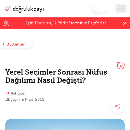
İşin Doğrusu,
12
Yıldır Doğruluk Payı’nda!
Bültenler
4'
Yerel Seçimler Sonrası Nüfus
Dağılımı Nasıl Değişti?
Politika
İlk yayın :
5 Nisan 2019