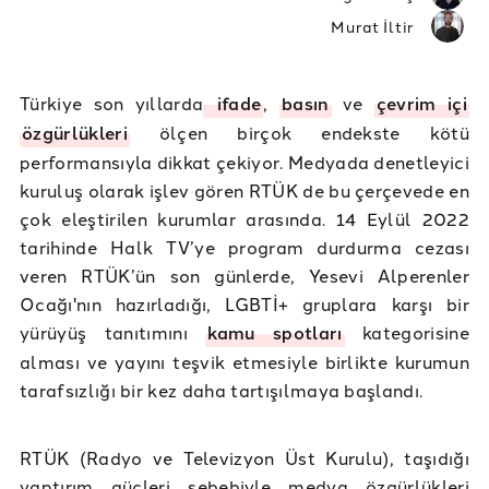
Murat İltir
Türkiye son yıllarda
ifade
,
basın
ve
çevrim içi
özgürlükleri
ölçen birçok endekste kötü
performansıyla dikkat çekiyor. Medyada denetleyici
kuruluş olarak işlev gören RTÜK de bu çerçevede en
çok eleştirilen kurumlar arasında. 14 Eylül 2022
tarihinde Halk TV’ye program durdurma cezası
veren RTÜK’ün son günlerde, Yesevi Alperenler
Ocağı'nın hazırladığı, LGBTİ+ gruplara karşı bir
yürüyüş tanıtımını
kamu spotları
kategorisine
alması ve yayını teşvik etmesiyle birlikte kurumun
tarafsızlığı bir kez daha tartışılmaya başlandı.
RTÜK (Radyo ve Televizyon Üst Kurulu), taşıdığı
yaptırım güçleri sebebiyle medya özgürlükleri