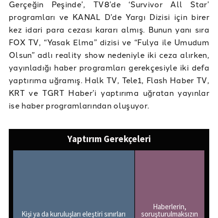
Gerçeğin Peşinde’, TV8’de ‘Survivor All Star’
programları ve KANAL D’de Yargı Dizisi için birer
kez idari para cezası kararı almış. Bunun yanı sıra
FOX TV, “Yasak Elma” dizisi ve “Fulya ile Umudum
Olsun” adlı reality show nedeniyle iki ceza alırken,
yayınladığı haber programları gerekçesiyle iki defa
yaptırıma uğramış. Halk TV, Tele1, Flash Haber TV,
KRT ve TGRT Haber’i yaptırıma uğratan yayınlar
ise haber programlarından oluşuyor.