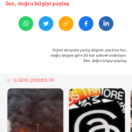
RTÜK - Kararlar
Sen, doğru bilgiyi paylaş
YAYIN TARİHİ
16 Eylül 2022 14:27
Doğruluk Payı - Türkiye'nin İnsan Hakları Karnesi
Doğruluk Payı - Türkiye’de Gazeteci Olmak
Doğruluk Payı - İnternet 10 Yıl Önceye Göre Daha Az
ETİKETLER
Özgür
RTÜK
RTÜK Cezaları
Halk TV Rtük
Dijital dünyada yanlış bilginin yayılma hızı,
RTÜK - Kamu Spotları
doğru bilgiye göre 20 kat yüksek olabiliyor.
Rtük LGBTİ Kamu Spotu
Sen, doğru bilgiyi paylaş.
İLGİNİ ÇEKEBİLİR