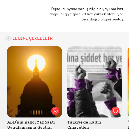
Azalıyor
Dijital dünyada yanlış bilginin yayılma hızı,
doğru bilgiye göre 20 kat yüksek olabiliyor.
DW: AİHM'nin 2020 bilançosu açıklandı
Sen, doğru bilgiyi paylaş.
Birgün: https://www.birgun.net/haber/veriler-
aciklandi-aihm-e-en-cok-basvuru-turkiye-den-
409994
İLGİNİ ÇEKEBİLİR
ABD’nin Kalıcı Yaz Saati
Türkiye’de Kadın
Uygulamasına Geçtiği
Cinayetleri