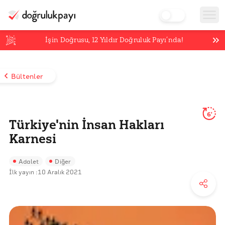
İşin Doğrusu,
12
Yıldır Doğruluk Payı’nda!
Bültenler
6'
Türkiye'nin İnsan Hakları
Karnesi
Adalet
Diğer
İlk yayın :
10 Aralık 2021