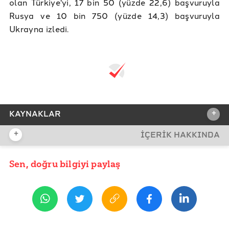
olan Türkiye'yi, 17 bin 50 (yüzde 22,6) başvuruyla
Rusya ve 10 bin 750 (yüzde 14,3) başvuruyla
Ukrayna izledi.
+
KAYNAKLAR
+
İÇERİK HAKKINDA
REFERANSLAR
Freedom House: Freedom in the World 2022
Sen, doğru bilgiyi paylaş
YAYIN TARİHİ
10 Aralık 2021 08:30
HRW: World Report 2022
World Justice Project Hukukun Üstünlüğü Endeksi
2021
Doğruluk Payı: "Hukukun Üstünlüğü" İlkesine Bağlılık