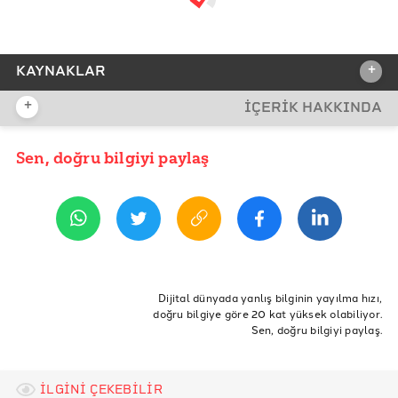
+
KAYNAKLAR
+
İÇERİK HAKKINDA
REFERANSLAR
Harvard Growth Lab - Ekonomik Karmaşıklık
Sen, doğru bilgiyi paylaş
YAYIN TARİHİ
Sıralaması
30 Kasım 2023 14:16
SIPRI
BICC - Küresel Askerileşme Endeksi
ETİKETLER
IMF - Milli Gelir
İsrail
milli gelir
ekonomi
güvenlik
türkiye
Dijital dünyada yanlış bilginin yayılma hızı,
Dünya Bankası
doğru bilgiye göre 20 kat yüksek olabiliyor.
Orta Doğu
İran
Suudi Arabistan
Askeri Harcama
Sen, doğru bilgiyi paylaş.
Worldometer - Dünya Nüfusu
SIPRI
İLGİNİ ÇEKEBİLİR