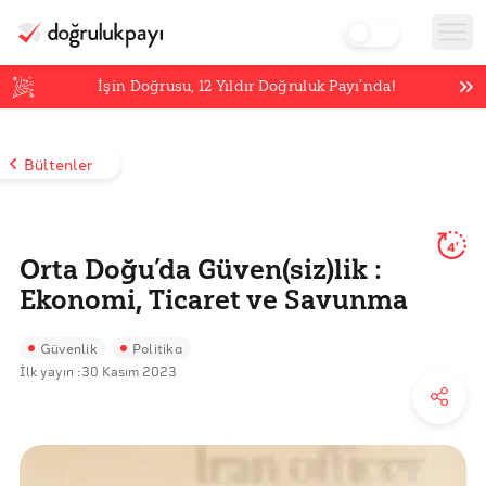
İşin Doğrusu,
12
Yıldır Doğruluk Payı’nda!
Bültenler
4'
Orta Doğu’da Güven(siz)lik :
Ekonomi, Ticaret ve Savunma
Güvenlik
Politika
İlk yayın :
30 Kasım 2023