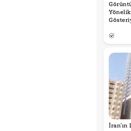
Görüntül
Yönelik 
Gösteri
İran’ın 