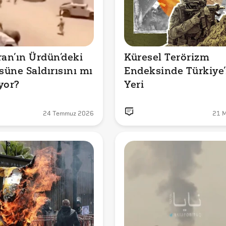
ran’ın Ürdün’deki 
Küresel Terörizm 
üne Saldırısını mı 
Endeksinde Türkiye’
yor?
Yeri
24 Temmuz 2026
21 M