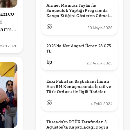
Ahmet Mümtaz Taylan’ın 
Sunuculuk Yaptığı Programda 
amco 
Kavga Ettiğini Gösteren Görsel 
 
Orijinal mi?
arını 
20 Mayıs 2026
2026'da Net Asgari Ücret: 28.075 
 Mart 2026
TL
22 Aralık 2025
Eski Pakistan Başbakanı İmran 
Han BM Konuşmasında İsrail ve 
Türk Ordusu ile İlgili İfadeler mi 
Kullandı?
4 Eylül 2024
Threads’ın RTÜK Tarafından 5 
Ağustos’ta Kapatılacağı Doğru 