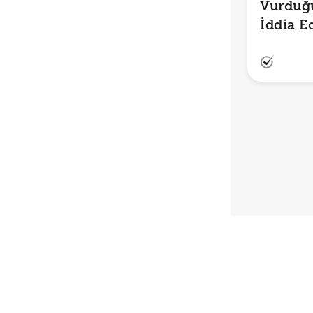
Vurduğu
İddia E
Doğru 