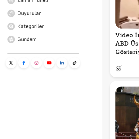
Zaman Tüneli
Duyurular
Kategoriler
Video İ
Gündem
ABD Üss
Gösteri