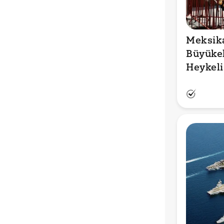
Meksika
Büyükel
Heykeli