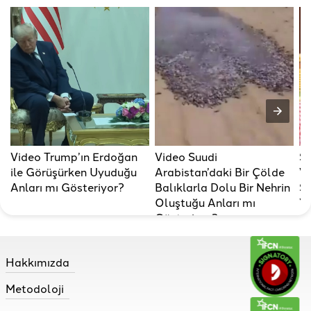
Video Trump’ın Erdoğan
Video Suudi
Su
ile Görüşürken Uyuduğu
Arabistan’daki Bir Çölde
Va
Anları mı Gösteriyor?
Balıklarla Dolu Bir Nehrin
Sa
Oluştuğu Anları mı
Ya
Gösteriyor?
Hakkımızda
Metodoloji