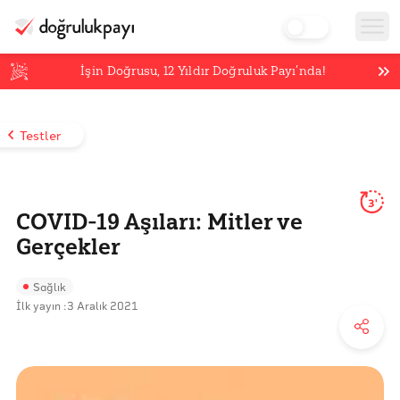
İşin Doğrusu,
12
Yıldır Doğruluk Payı’nda!
Testler
3'
COVID-19 Aşıları: Mitler ve
Gerçekler
Sağlık
İlk yayın :
3 Aralık 2021