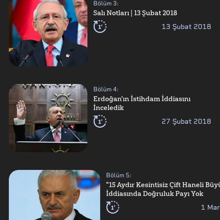
Bölüm
3
:
Salı Notları | 13 Şubat 2018
1'
13 Şubat 2018
Bölüm
4
:
Erdoğan'ın İstihdam İddiasını
İnceledik
1'
27 Şubat 2018
Bölüm
5
:
"15 Aydır Kesintisiz Çift Haneli Bü
İddiasında Doğruluk Payı Yok
1'
1 Mar