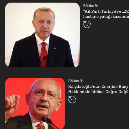
Bölüm
8
:
"AK Parti Türkiye'ye 124
hastane yatağı kazandır
1'
Bölüm
9
:
Kılıçdaroğlu'nun Enerjide Rusya
Hakkındaki İddiası Doğru Değil
1'