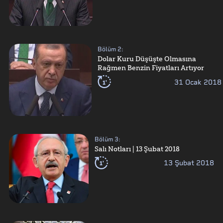
Bölüm
2
:
Dolar Kuru Düşüşte Olmasına
Rağmen Benzin Fiyatları Artıyor
1'
31 Ocak 2018
Bölüm
3
:
Salı Notları | 13 Şubat 2018
1'
13 Şubat 2018