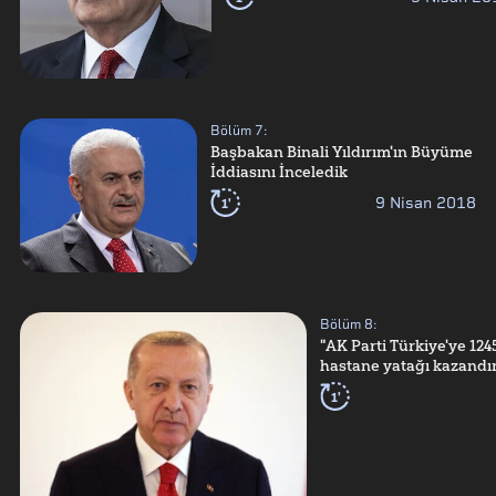
Bölüm
7
:
Başbakan Binali Yıldırım'ın Büyüme
İddiasını İnceledik
1'
9 Nisan 2018
Bölüm
8
:
"AK Parti Türkiye'ye 124
hastane yatağı kazandır
1'