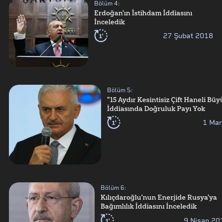
Bölüm
4
:
Erdoğan'ın İstihdam İddiasını
İnceledik
1'
27 Şubat 2018
Bölüm
5
:
"15 Aydır Kesintisiz Çift Haneli Bü
İddiasında Doğruluk Payı Yok
1'
1 Mar
Bölüm
6
:
Kılıçdaroğlu'nun Enerjide Rusya'ya
Bağımlılık İddiasını İnceledik
1'
9 Nisan 20