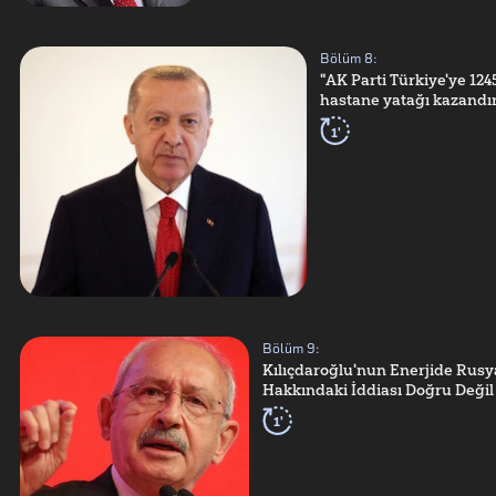
Bölüm
8
:
"AK Parti Türkiye'ye 124
hastane yatağı kazandır
1'
Bölüm
9
:
Kılıçdaroğlu'nun Enerjide Rusya
Hakkındaki İddiası Doğru Değil
1'