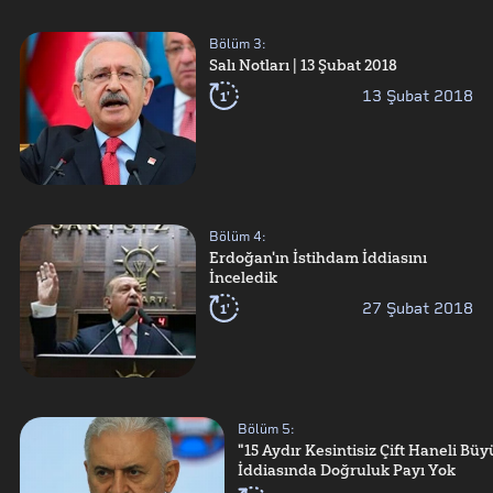
Bölüm
3
:
Salı Notları | 13 Şubat 2018
1'
13 Şubat 2018
Bölüm
4
:
Erdoğan'ın İstihdam İddiasını
İnceledik
1'
27 Şubat 2018
Bölüm
5
:
"15 Aydır Kesintisiz Çift Haneli Bü
İddiasında Doğruluk Payı Yok