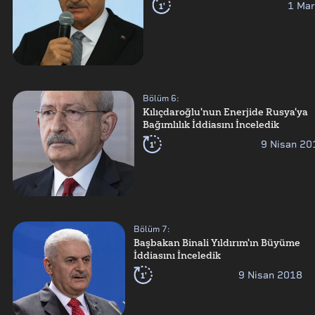
1'
1 Mar
Bölüm
6
:
Kılıçdaroğlu'nun Enerjide Rusya'ya
Bağımlılık İddiasını İnceledik
1'
9 Nisan 20
Bölüm
7
:
Başbakan Binali Yıldırım'ın Büyüme
İddiasını İnceledik
1'
9 Nisan 2018