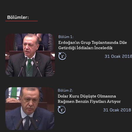
Bölümler
:
Bölüm
1
:
Erdoğan'ın Grup Toplantısında Dile
Getirdiği İddiaları İnceledik
1'
31 Ocak 201
Bölüm
2
:
Dolar Kuru Düşüşte Olmasına
Rağmen Benzin Fiyatları Artıyor
1'
31 Ocak 2018