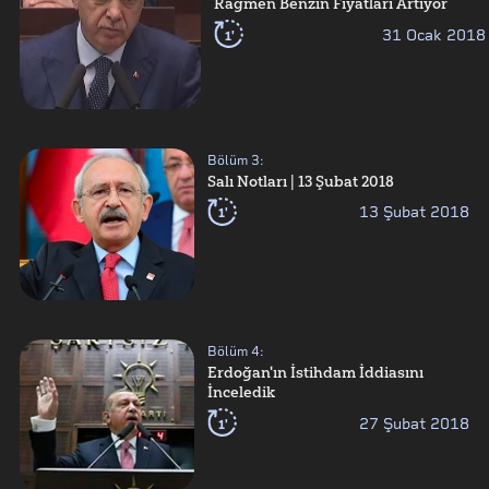
Rağmen Benzin Fiyatları Artıyor
1'
31 Ocak 2018
Bölüm
3
:
Salı Notları | 13 Şubat 2018
1'
13 Şubat 2018
Bölüm
4
:
Erdoğan'ın İstihdam İddiasını
İnceledik
1'
27 Şubat 2018