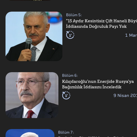
Bölüm
5
:
"15 Aydır Kesintisiz Çift Haneli Bü
İddiasında Doğruluk Payı Yok
1'
1 Mar
Bölüm
6
:
Kılıçdaroğlu'nun Enerjide Rusya'ya
Bağımlılık İddiasını İnceledik
1'
9 Nisan 20
Bölüm
7
: