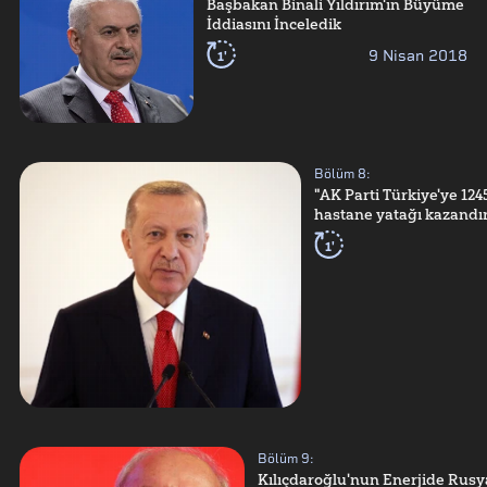
Başbakan Binali Yıldırım'ın Büyüme
İddiasını İnceledik
1'
9 Nisan 2018
Bölüm
8
:
"AK Parti Türkiye'ye 124
hastane yatağı kazandır
1'
Bölüm
9
:
Kılıçdaroğlu'nun Enerjide Rusya