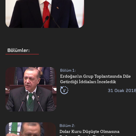
Bölümler
:
Bölüm
1
:
Erdoğan'ın Grup Toplantısında Dile
Getirdiği İddiaları İnceledik
1'
31 Ocak 201
Bölüm
2
:
Dolar Kuru Düşüşte Olmasına