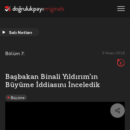
Salı Notları
Bölüm
7
:
9 Nisan 2018
1'
Başbakan Binali Yıldırım'ın
Büyüme İddiasını İnceledik
Büyüme