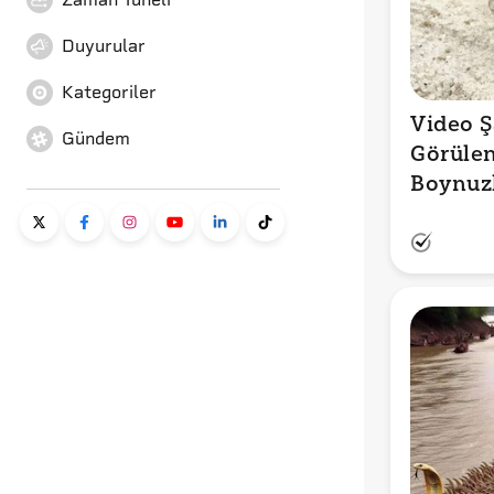
Duyurular
Kategoriler
Video Ş
Gündem
Görülen
Boynuzl
Yılanın