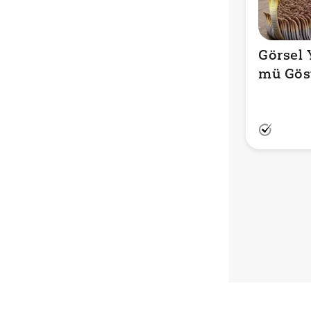
Görsel 
mü Göst