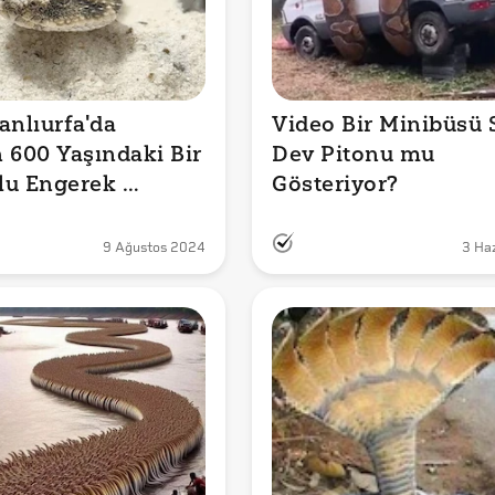
anlıurfa'da 
Video Bir Minibüsü S
 600 Yaşındaki Bir 
Dev Pitonu mu 
u Engerek 
Gösteriyor?
ı mı Gösteriyor?
9 Ağustos 2024
3 Ha