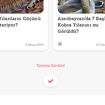
Yılanların Göçünü 
Azerbaycan’da 7 Başlı
eriyor?
Kobra Yılanını mı 
Görüldü?
4 Mayıs 2024
22 Ha
Tümünü Gördün!