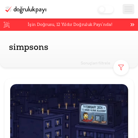
İşin Doğrusu,
12
Yıldır Doğruluk Payı’nda!
simpsons
Sonuçları filtrele