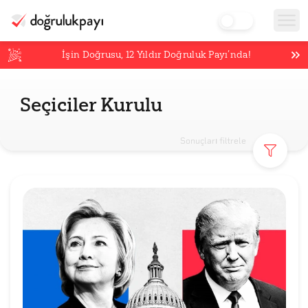
İşin Doğrusu,
12
Yıldır Doğruluk Payı’nda!
Seçiciler Kurulu
Sonuçları filtrele