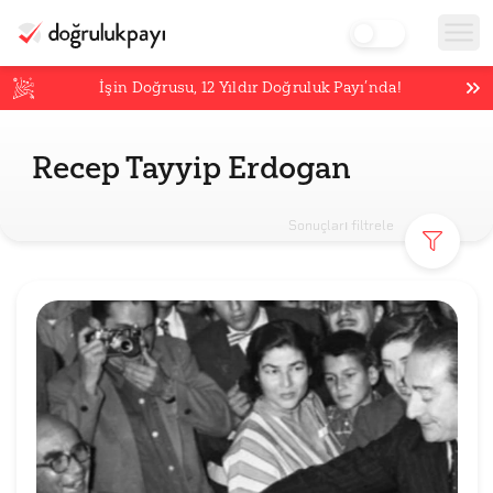
İşin Doğrusu,
12
Yıldır Doğruluk Payı’nda!
Recep Tayyip Erdogan
Sonuçları filtrele