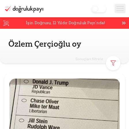
İşin Doğrusu,
12
Yıldır Doğruluk Payı’nda!
Özlem Çerçioğlu oy
Sonuçları filtrele