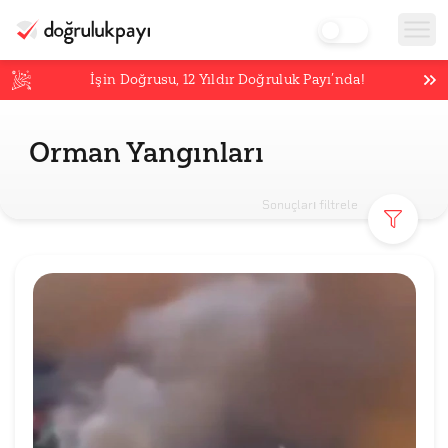
İşin Doğrusu,
12
Yıldır Doğruluk Payı’nda!
Orman Yangınları
Sonuçları filtrele