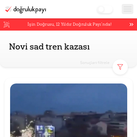
İşin Doğrusu,
12
Yıldır Doğruluk Payı’nda!
Novi sad tren kazası
Sonuçları filtrele