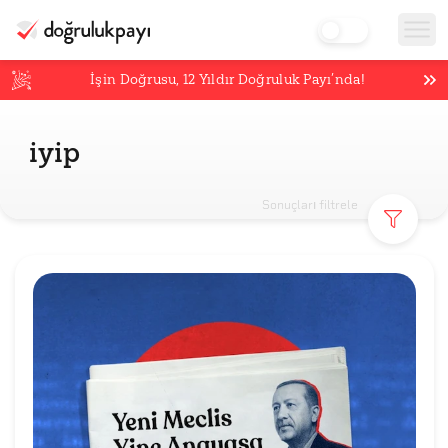
İşin Doğrusu,
12
Yıldır Doğruluk Payı’nda!
iyip
Sonuçları filtrele