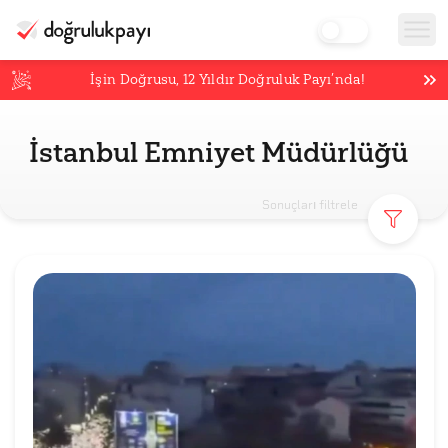
İşin Doğrusu,
12
Yıldır Doğruluk Payı’nda!
İstanbul Emniyet Müdürlüğü
Sonuçları filtrele