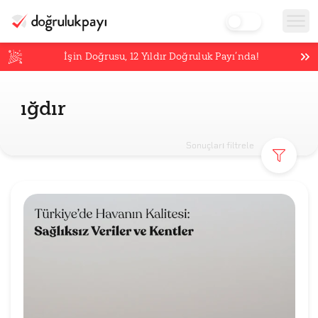
İşin Doğrusu,
12
Yıldır Doğruluk Payı’nda!
ığdır
Sonuçları filtrele