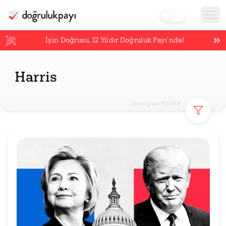
İşin Doğrusu,
12
Yıldır Doğruluk Payı’nda!
Harris
Sonuçları filtrele