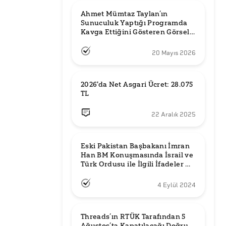
Ahmet Mümtaz Taylan’ın 
Sunuculuk Yaptığı Programda 
Kavga Ettiğini Gösteren Görsel 
Orijinal mi?
20 Mayıs 2026
2026'da Net Asgari Ücret: 28.075 
TL
22 Aralık 2025
Eski Pakistan Başbakanı İmran 
Han BM Konuşmasında İsrail ve 
Türk Ordusu ile İlgili İfadeler mi 
Kullandı?
4 Eylül 2024
Threads’ın RTÜK Tarafından 5 
Ağustos’ta Kapatılacağı Doğru 