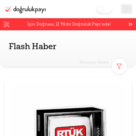
İşin Doğrusu,
12
Yıldır Doğruluk Payı’nda!
Flash Haber
Sonuçları filtrele