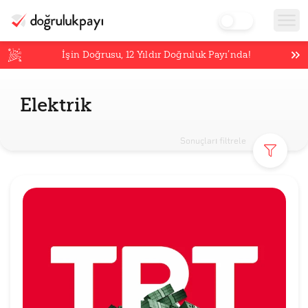
İşin Doğrusu,
12
Yıldır Doğruluk Payı’nda!
Elektrik
Sonuçları filtrele