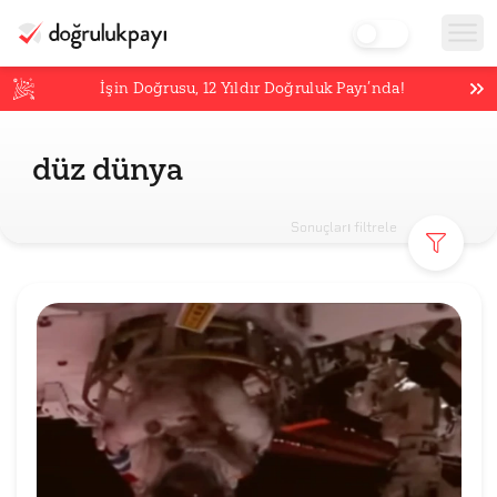
İşin Doğrusu,
12
Yıldır Doğruluk Payı’nda!
düz dünya
Sonuçları filtrele