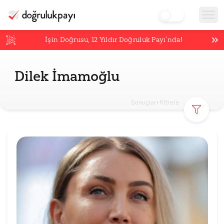
İşin Doğrusu,
12
Yıldır Doğruluk Payı’nda!
Dilek İmamoğlu
Sonuçları filtrele