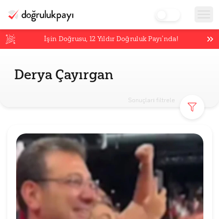
İşin Doğrusu,
12
Yıldır Doğruluk Payı’nda!
Derya Çayırgan
Sonuçları filtrele