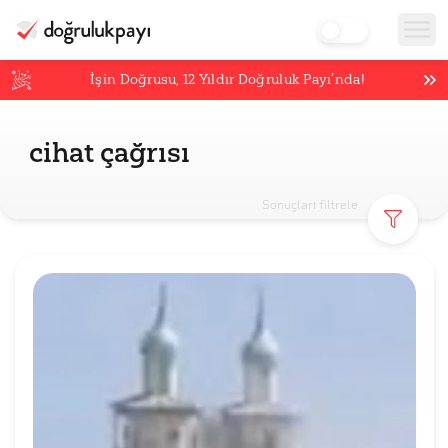
İşin Doğrusu,
12
Yıldır Doğruluk Payı’nda!
cihat çağrısı
Sonuçları filtrele