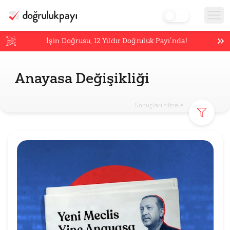
İşin Doğrusu,
12
Yıldır Doğruluk Payı’nda!
Anayasa Değişikliği
Sonuçları filtrele