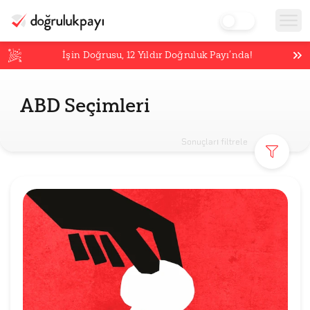
İşin Doğrusu,
12
Yıldır Doğruluk Payı’nda!
ABD Seçimleri
Sonuçları filtrele