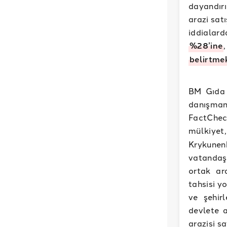
dayandır
arazi sat
iddialard
%28’ine
belirtme
BM Gıda 
danışma
FactChec
mülkiyet,
Krykunen
vatandaş
ortak ara
tahsisi y
ve şehirl
devlete a
arazisi sa