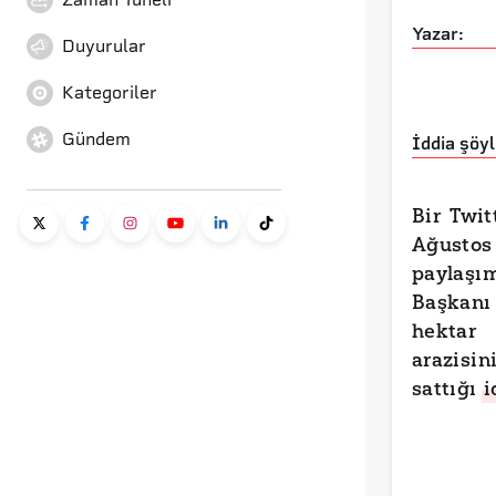
Yazar:
Duyurular
Kategoriler
Gündem
İddia şöyl
Bir Twit
Ağustos
paylaş
Başkanı 
hektar
arazisi
sattığı
i