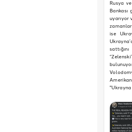
Rusya ve
Bankası g
uyarıyor 
zamanlar
ise Ukra
Ukrayna’
sattığın
“Zelensk
bulunuyo
Volodomy
Amerikan
"Ukrayna 