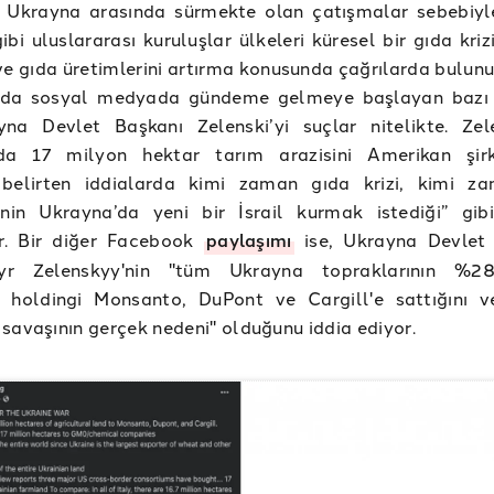
 Ukrayna arasında sürmekte olan çatışmalar sebebiy
ibi uluslararası kuruluşlar ülkeleri küresel bir gıda kriz
ve gıda üretimlerini artırma konusunda çağrılarda bulunu
da sosyal medyada gündeme gelmeye başlayan bazı i
yna Devlet Başkanı Zelenski’yi suçlar nitelikte. Zele
da 17 milyon hektar tarım arazisini Amerikan şirk
ı belirten iddialarda kimi zaman gıda krizi, kimi z
i’nin Ukrayna’da yeni bir İsrail kurmak istediği” gib
r. Bir diğer Facebook
paylaşımı
ise, Ukrayna Devlet
r Zelenskyy'nin "tüm Ukrayna topraklarının %28'
 holdingi Monsanto, DuPont ve Cargill'e sattığını 
savaşının gerçek nedeni" olduğunu iddia ediyor.