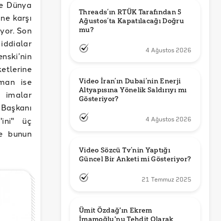
le Dünya
Threads’ın RTÜK Tarafından 5 
ine karşı
Ağustos’ta Kapatılacağı Doğru 
yor. Son
mu?
ddialar
4 Ağustos 2026
nski’nin
etlerine
aman ise
Video İran’ın Dubai’nin Enerji 
Altyapısına Yönelik Saldırıyı mı 
i imalar
Gösteriyor?
 Başkanı
ini" üç
4 Ağustos 2026
ve bunun
Video Sözcü Tv’nin Yaptığı 
Güncel Bir Anketi mi Gösteriyor?
21 Temmuz 2025
Ümit Özdağ'ın Ekrem 
İmamoğlu'nu Tehdit Olarak 