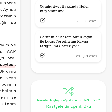
bu sözde
Cumhuriyet Hakkında Neler 
r. Ayrıca
Biliyorsunuz?
azisinin
eğini de
28 Ekim 2021
Görüntüler Kerem Aktürkoğlu 
ile Lucas Torreira’nın Kavga 
yayım ve
Ettiğini mi Gösteriyor?
ko, AAP
20 Eylül 2023
 ya özel
söyledi
.
Ukrayna
let veya
 payının
sabaların
erin ise
Nereden başlayacağından emin değil misin?
ak tarım
Rastgele Bir İçerik Oku