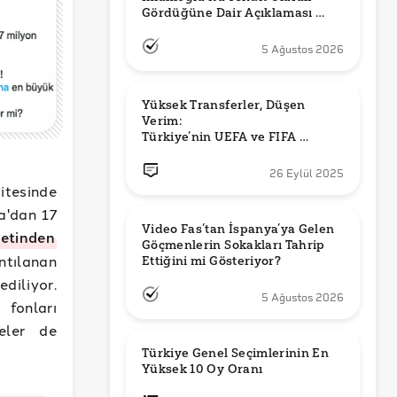
Gördüğüne Dair Açıklaması 
Güncel mi?
5 Ağustos 2026
Yüksek Transferler, Düşen 
Verim: 

Türkiye’nin UEFA ve FIFA 
Sıralamalarındaki Yeri
26 Eylül 2025
itesinde
a'dan 17
Video Fas’tan İspanya’ya Gelen 
etinden
Göçmenlerin Sokakları Tahrip 
ıntılanan
Ettiğini mi Gösteriyor?
diliyor.
5 Ağustos 2026
 fonları
deler de
Türkiye Genel Seçimlerinin En 
Yüksek 10 Oy Oranı