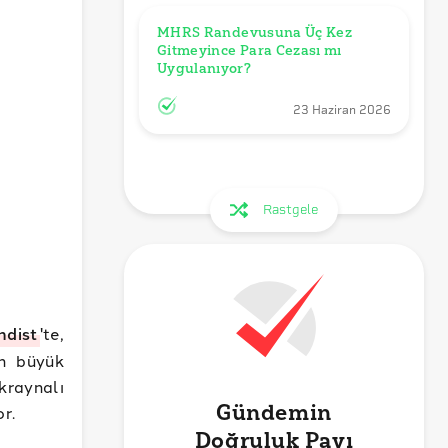
MHRS Randevusuna Üç Kez 
Gitmeyince Para Cezası mı 
Uygulanıyor?
23 Haziran 2026
Rastgele
ndist
'te,
en büyük
kraynalı
Gündemin
or.
Doğruluk Payı