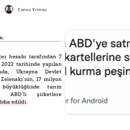
Cansu Yılmaz
e;
ter hesabı tarafından 7
 2022 tarihinde yapılan
ımda, Ukrayna Devlet
Zelenski’nin, 17 milyon
 büyüklüğünde tarım
ni ABD’li şirketlere
ddia edildi
.