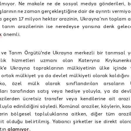
ılmıyor. Ne makale ne de sosyal medya gönderileri, 
ışlarının ne zaman gerçekleştiğine dair de ayrıntı vermiyo
a geçen 17 milyon hektar arazinin, Ukrayna’nın toplam ar
, tarım arazilerinin ise neredeyse yarısına denk gelec
k
önemli.
ve Tarım Örgütü'nde Ukrayna merkezli bir tarımsal 
nlık hizmetleri uzmanı olan Kateryna Krykunen
k'e Ukrayna topraklarının mülkiyetinin ülke içinde
 ortak mülkiyet ya da devlet mülkiyeti olarak kaldığını
ko, özel mülk olarak sınıflandırılan arsaların 
ları tarafından satış veya hediye yoluyla, ya da dev
zilerden ücretsiz transfer veya kendilerine ait arazi
oluyla edinildiğini söyledi. Komünal araziler, köylerin, ka
erin bölgesel topluluklarına aitken, diğer tüm arazil
it olduğu belirtilmiş. Yabancı şirketler ise direkt olar
tın
alamıyor
.