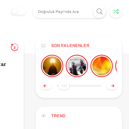
SON EKLENENLER
3'
tar
TREND