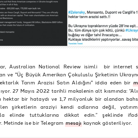
lar, Australian National Review isimli bir internet s
an ve "Üç Büyük Amerikan Çokuluslu Şirketinin Ukrayn
ktarlık Tarım Arazisi Satın Aldığını" iddia eden bir
m
pıyor. 27 Mayıs 2022 tarihli makalenin alt kısmında: “Al
 hektar bir hataydı ve 1,7 milyonluk bir alandan bahse
len şirketlerin araziyi kendi adlarına değil, yatırım
ıyla elinde tuttuklarına dikkat edin.” şeklinde ifa
. Metinde ise bir Telegram
mesajı
kaynak gösteriliyor.