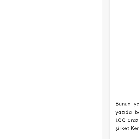
Bunun ya
yazıda b
100 arazi
şirket Ke