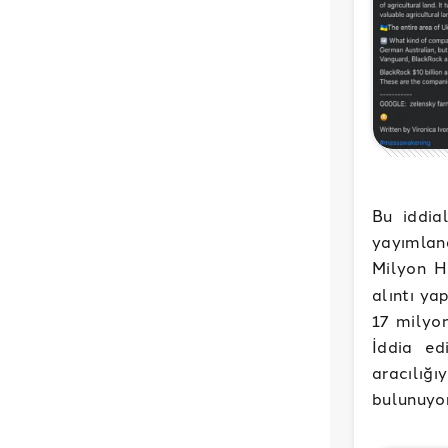
Bu iddia
yayımlan
Milyon He
alıntı ya
17 milyon
İddia edi
aracılığ
bulunuyor