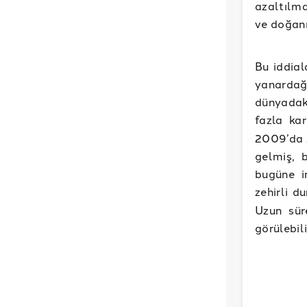
azaltılm
ve doğanı
Bu iddial
yanardağ
dünyadak
fazla kar
2009’da A
gelmiş, 
bugüne i
zehirli d
Uzun sür
görülebili