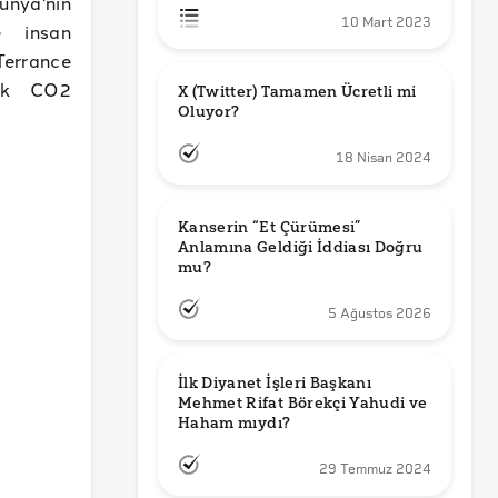
ünya'nın
10 Mart 2023
e insan
Terrance
nik CO2
X (Twitter) Tamamen Ücretli mi 
Oluyor?
18 Nisan 2024
Kanserin “Et Çürümesi” 
Anlamına Geldiği İddiası Doğru 
mu?
5 Ağustos 2026
İlk Diyanet İşleri Başkanı 
Mehmet Rifat Börekçi Yahudi ve 
Haham mıydı?
29 Temmuz 2024