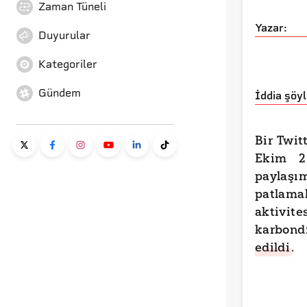
Zaman Tüneli
Yazar:
Duyurular
Kategoriler
Gündem
İddia şöyl
Bir Twit
Ekim 20
payla
patl
aktivi
karbon
edildi
.