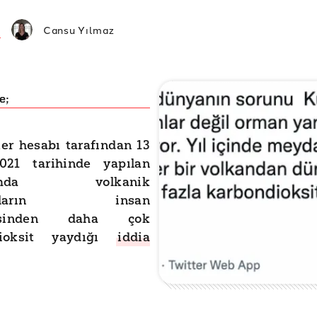
Cansu Yılmaz
e;
ter hesabı tarafından 13
21 tarihinde yapılan
şımda volkanik
amaların insan
tesinden daha çok
dioksit yaydığı
iddia