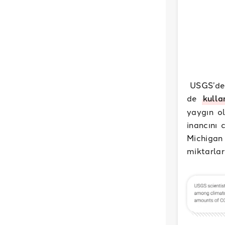
USGS’de ç
de
kulla
yaygın ol
inancını 
Michigan
miktarla