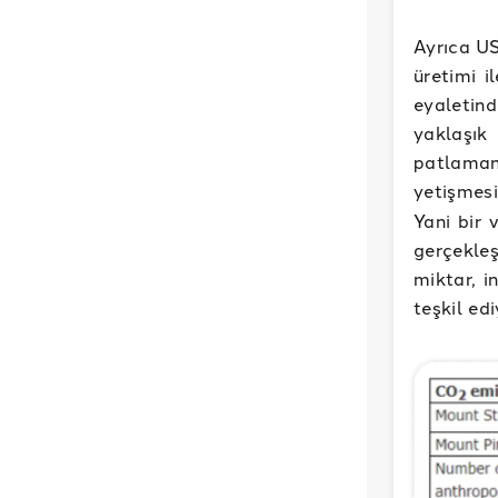
Ayrıca US
üretimi i
eyaletind
yaklaşı
patlaman
yetişmes
Yani bir 
gerçekle
miktar, i
teşkil ed