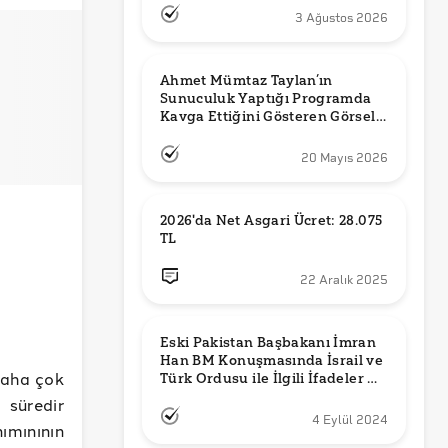
3 Ağustos 2026
Ahmet Mümtaz Taylan’ın 
Sunuculuk Yaptığı Programda 
Kavga Ettiğini Gösteren Görsel 
Orijinal mi?
20 Mayıs 2026
2026'da Net Asgari Ücret: 28.075 
TL
22 Aralık 2025
Eski Pakistan Başbakanı İmran 
Han BM Konuşmasında İsrail ve 
daha çok
Türk Ordusu ile İlgili İfadeler mi 
Kullandı?
süredir
4 Eylül 2024
ımınının