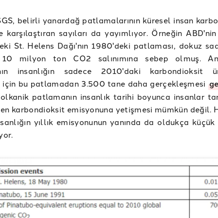
GS, belirli yanardağ patlamalarının küresel insan karbo
le karşılaştıran sayıları da yayımlıyor. Örneğin ABD'ni
eki St. Helens Dağı'nın 1980'deki patlaması, dokuz saa
k 10 milyon ton CO2 salınımına sebep olmuş. A
ın insanlığın sadece 2010'daki karbondioksit ür
i için bu patlamadan 3.500 tane daha gerçekleşmesi
ge
volkanik patlamanın insanlık tarihi boyunca insanlar ta
şen karbondioksit emisyonuna yetişmesi mümkün değil. 
nsanlığın yıllık emisyonunun yanında da oldukça küçük 
iyor.