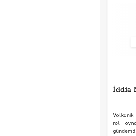
İddia 
Volkanik 
rol oyna
gündemde