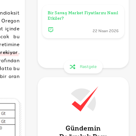
ndioksit
Bir Savaş Market Fiyatlarını Nasıl 
Etkiler?
n Oregon
t içinde
22 Nisan 2026
ncak bu
etimine
rekiyor
.
rafından
Rastgele
Hatta bu
bir oran
Gündemin