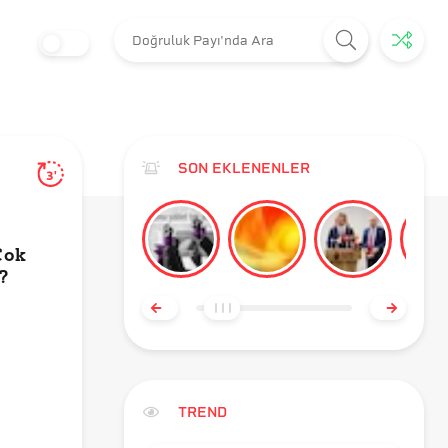
SON EKLENENLER
3'
Çok
?
TREND