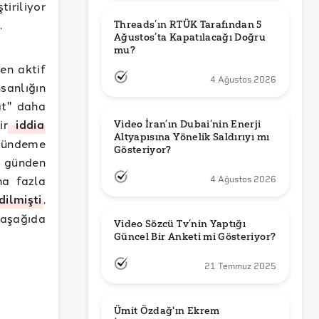
iriliyor
.
Threads’ın RTÜK Tarafından 5 
Ağustos’ta Kapatılacağı Doğru 
mu?
en aktif
4 Ağustos 2026
sanlığın
t" daha
ir
iddia
Video İran’ın Dubai’nin Enerji 
Altyapısına Yönelik Saldırıyı mı 
 gündeme
Gösteriyor?
k günden
ha fazla
4 Ağustos 2026
dilmişti
.
 aşağıda
Video Sözcü Tv’nin Yaptığı 
Güncel Bir Anketi mi Gösteriyor?
21 Temmuz 2025
Ümit Özdağ'ın Ekrem 