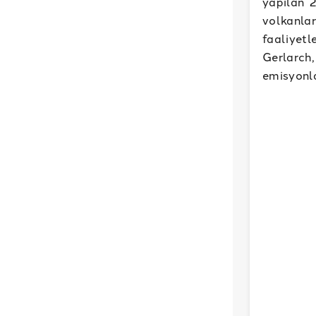
yapılan 
volkanl
faaliyetl
Gerlarc
emisyonla