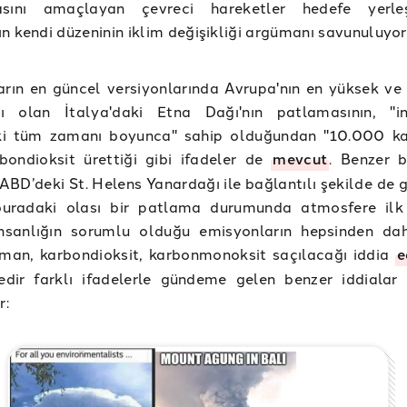
asını amaçlayan çevreci hareketler hedefe yerleşt
n kendi düzeninin iklim değişikliği argümanı savunuluyor
arın en güncel versiyonlarında Avrupa'nın en yüksek ve 
ı olan İtalya'daki Etna Dağı'nın patlamasının, "in
i tüm zamanı boyunca" sahip olduğundan "10.000 ka
bondioksit ürettiği gibi ifadeler de
mevcut
. Benzer b
BD’deki St. Helens Yanardağı ile bağlantılı şekilde de
buradaki olası bir patlama durumunda atmosfere il
nsanlığın sorumlu olduğu emisyonların hepsinden da
uman, karbondioksit, karbonmonoksit saçılacağı iddia
e
edir farklı ifadelerle gündeme gelen benzer iddialar
r: