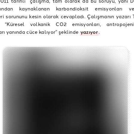
2011 tarihli çalışma, tam olarak da bu soruyu, yani D
arından kaynaklanan karbondioksit emisyonları v
eri sorununu kesin olarak cevapladı. Çalışmanın yazarı 
h, “Küresel volkanik CO2 emisyonları, antropoje
rı yanında cüce kalıyor” şeklinde
yazıyor
.