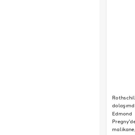
Rothschi
dolaşımd
Edmond d
Pregny'd
malikane,