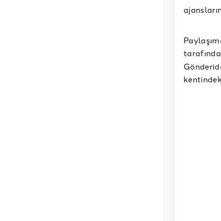
ajansları
Paylaşımd
tarafında
Gönderid
kentindek