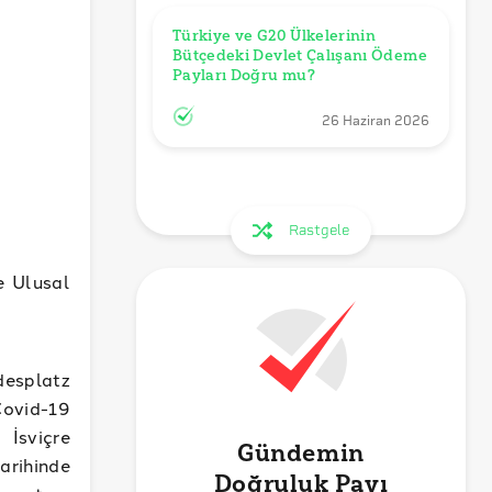
Türkiye ve G20 Ülkelerinin 
Bütçedeki Devlet Çalışanı Ödeme 
Payları Doğru mu?
26 Haziran 2026
Rastgele
e Ulusal
ndesplatz
vid-19
 İsviçre
Gündemin
tarihinde
Doğruluk Payı