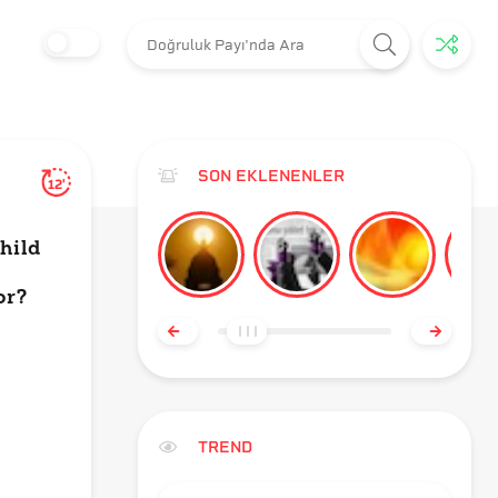
SON EKLENENLER
12'
child
or?
TREND