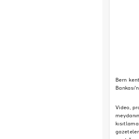
Bern kent
Bankası'
Video, pr
meydanı
kısıtlam
gazeteler