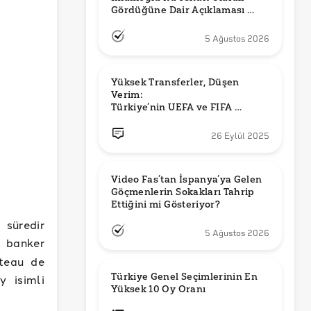
Gördüğüne Dair Açıklaması 
Güncel mi?
5 Ağustos 2026
Yüksek Transferler, Düşen 
Verim: 

Türkiye’nin UEFA ve FIFA 
Sıralamalarındaki Yeri
26 Eylül 2025
Video Fas’tan İspanya’ya Gelen 
Göçmenlerin Sokakları Tahrip 
Ettiğini mi Gösteriyor?
 süredir
5 Ağustos 2026
n banker
ateau de
Türkiye Genel Seçimlerinin En 
y isimli
Yüksek 10 Oy Oranı