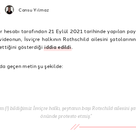
Cansu Yılmaz
er hesabı tarafından 21 Eylül 2021 tarihinde yapılan pa
videonun, İsviçre halkının Rothschild ailesini şatoların
ettiğini gösterdiği
iddia edildi
.
a geçen metin şu şekilde:
m (!) bildiğimiz İsviçre halkı, şeytanın başı Rotschild ailesini ş
önünde protesto etmiş.”