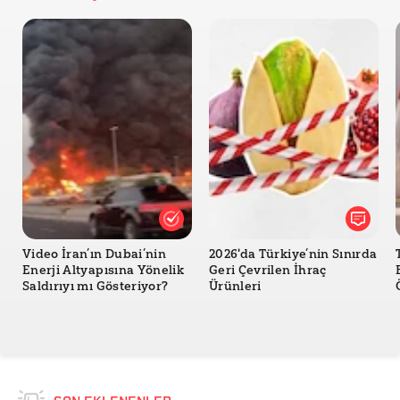
Instagram - Careem UAE
TikTok - Careem
X - Careem
YouTube - Careem - The only way to delivery food in
Abu Dhabi
YouTube Blog - Our approach to responsible AI
innovation
YouTube Yardım - Değiştirilmiş veya yapay içerik
kullanımını bildirme
India Today - Flying man prank: Viral human catapult
Video İran’ın Dubai’nin
2026'da Türkiye’nin Sınırda
video is actually an advertisement
Enerji Altyapısına Yönelik
Geri Çevrilen İhraç
Saldırıyı mı Gösteriyor?
Ürünleri
Property Finder - Canal Blossom