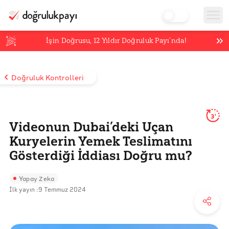
İşin Doğrusu,
12
Yıldır Doğruluk Payı’nda!
Doğruluk Kontrolleri
3'
Videonun Dubai’deki Uçan
Kuryelerin Yemek Teslimatını
Gösterdiği İddiası Doğru mu?
Yapay Zeka
İlk yayın :
9 Temmuz 2024