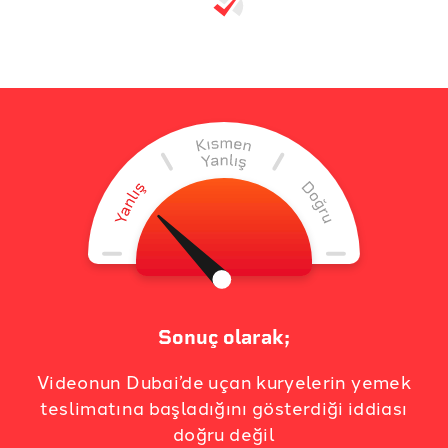
Sonuç olarak;
Videonun Dubai’de uçan kuryelerin yemek
teslimatına başladığını gösterdiği iddiası
doğru değil