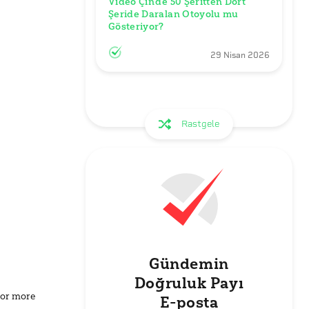
Video Çin’de 50 Şeritten Dört 
Şeride Daralan Otoyolu mu 
Gösteriyor?
29 Nisan 2026
Rastgele
Gündemin
Doğruluk Payı
for more
E-posta