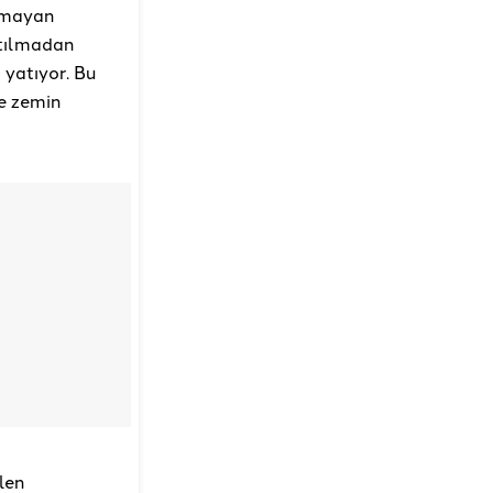
olmayan
atılmadan
 yatıyor. Bu
ne zemin
len