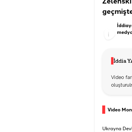
Zelenski
geçmişte
İddiay
medya 
İddia 
Video far
oluşturu
Video Mon
Ukrayna Devl