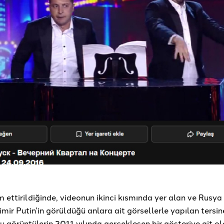
ettirildiğinde, videonun ikinci kısmında yer alan ve Rusya
mir Putin’in görüldüğü anlara ait görsellerle yapılan tersi
 görüntülerin 2011 yılında gerçekleşen bir gösteriye ait o