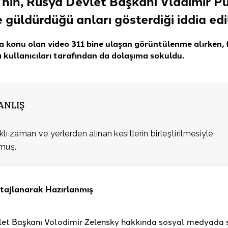
’nin, Rusya Devlet Başkanı Vladimir Put
 güldürdüğü anları gösterdiği
iddia edi
a konu olan video 311 bine ulaşan görüntülenme alırken, f
kullanıcıları tarafından da dolaşıma
sokuldu.
YANLIŞ
klı zaman ve yerlerden alınan kesitlerin birleştirilmesiyle
lmuş.
tajlanarak Hazırlanmış
et Başkanı Volodimir Zelensky hakkında sosyal medyada 