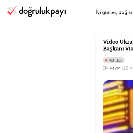
İyi günler, doğr
Video Ukra
Başkanı Vl
Politika
İlk yayın :
16 N