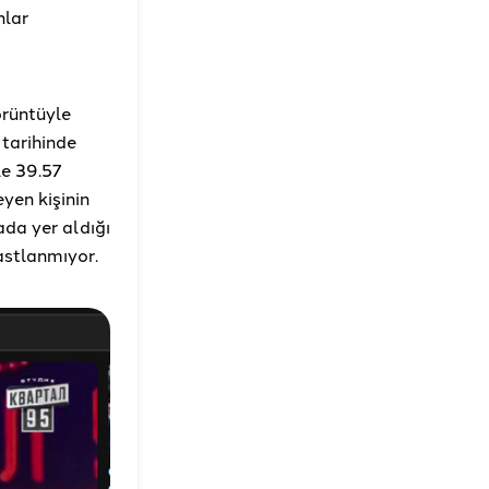
nlar
örüntüyle
tarihinde
le 39.57
yen kişinin
da yer aldığı
astlanmıyor.