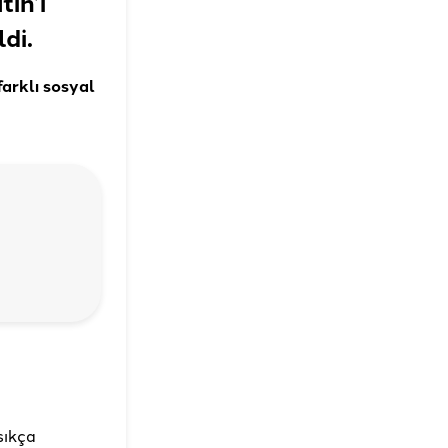
in’i
ldi
.
arklı sosyal
sıkça