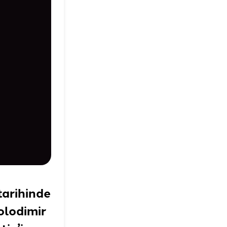
tarihinde
olodimir