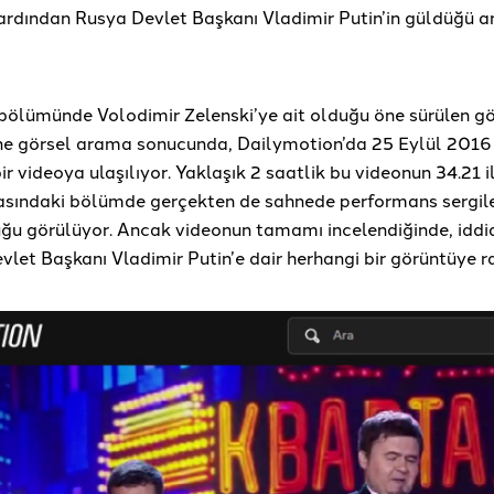
 ardından Rusya Devlet Başkanı Vladimir Putin’in güldüğü a
 bölümünde Volodimir Zelenski’ye ait olduğu öne sürülen g
ine görsel arama sonucunda, Dailymotion’da 25 Eylül 2016 
ir videoya ulaşılıyor. Yaklaşık 2 saatlik bu videonun 34.21 i
rasındaki bölümde gerçekten de sahnede performans sergile
uğu görülüyor. Ancak videonun tamamı incelendiğinde, iddia
vlet Başkanı Vladimir Putin’e dair herhangi bir görüntüye r