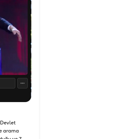
 Devlet
ne arama
lduğu ve 7