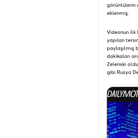
görüntülerin
eklenmiş.
Videonun ilk
yapılan ters
paylaşılmış b
dakikaları a
Zelenski old
gibi Rusya De