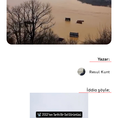
Yazar:
Resul Kunt
İddia şöyle;