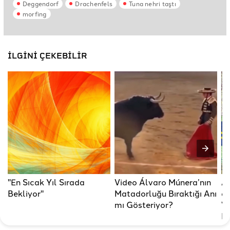
Deggendorf
Drachenfels
Tuna nehri taştı
morfing
İLGİNİ ÇEKEBİLİR
"En Sıcak Yıl Sırada
Video Álvaro Múnera’nın
Al
Bekliyor"
Matadorluğu Bıraktığı Anı
d
mı Gösteriyor?
Vi
Ka