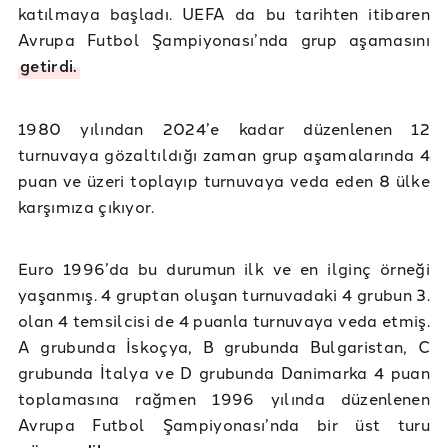
katılmaya başladı. UEFA da bu tarihten itibaren
Avrupa Futbol Şampiyonası’nda grup aşamasını
getirdi.
1980 yılından 2024’e kadar düzenlenen 12
turnuvaya gözaltıldığı zaman grup aşamalarında 4
puan ve üzeri toplayıp turnuvaya veda eden 8 ülke
karşımıza çıkıyor.
Euro 1996’da bu durumun ilk ve en ilginç örneği
yaşanmış. 4 gruptan oluşan turnuvadaki 4 grubun 3.
olan 4 temsilcisi de 4 puanla turnuvaya veda etmiş.
A grubunda İskoçya, B grubunda Bulgaristan, C
grubunda İtalya ve D grubunda Danimarka 4 puan
toplamasına rağmen 1996 yılında düzenlenen
Avrupa Futbol Şampiyonası’nda bir üst turu