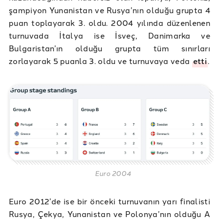
şampiyon Yunanistan ve Rusya’nın olduğu grupta 4
puan toplayarak 3. oldu. 2004 yılında düzenlenen
turnuvada İtalya ise İsveç, Danimarka ve
Bulgaristan’ın olduğu grupta tüm sınırları
zorlayarak 5 puanla 3. oldu ve turnuvaya veda
etti
.
Euro 2004
Euro 2012’de ise bir önceki turnuvanın yarı finalisti
Rusya, Çekya, Yunanistan ve Polonya’nın olduğu A