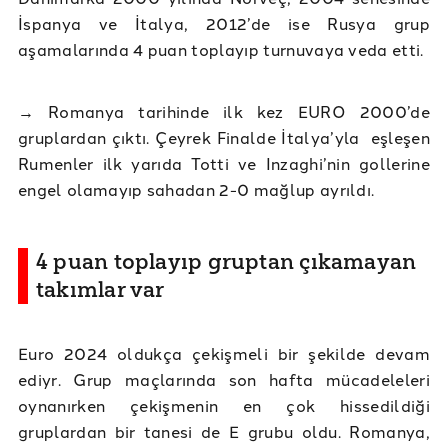
İspanya ve İtalya, 2012’de ise Rusya grup
aşamalarında 4 puan toplayıp turnuvaya veda etti.
→ Romanya tarihinde ilk kez EURO 2000’de
gruplardan çıktı. Çeyrek Finalde İtalya’yla eşleşen
Rumenler ilk yarıda Totti ve Inzaghi’nin gollerine
engel olamayıp sahadan 2-0 mağlup ayrıldı.
4 puan toplayıp gruptan çıkamayan
takımlar var
Euro 2024 oldukça çekişmeli bir şekilde devam
ediyr. Grup maçlarında son hafta mücadeleleri
oynanırken çekişmenin en çok hissedildiği
gruplardan bir tanesi de E grubu oldu. Romanya,