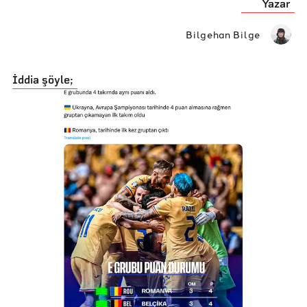
Yazar
Bilgehan Bilge
İddia şöyle;