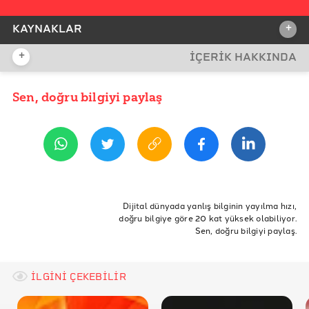
+
KAYNAKLAR
+
İÇERİK HAKKINDA
İDDİA KAYNAĞI
İddia Bağlantısı
Sen, doğru bilgiyi paylaş
YAYIN TARİHİ
29 Haziran 2024 11:47
REFERANSLAR
UEFA - Euro 1980
UEFA - Euro 1996
ETİKETLER
UEFA - Euro 2000
romanya
ukrayna
Euro 2024
Dijital dünyada yanlış bilginin yayılma hızı,
doğru bilgiye göre 20 kat yüksek olabiliyor.
Avrupa Futbol Şampiyonası
UEFA - Euro 2004
Sen, doğru bilgiyi paylaş.
UEFA - Euro 2012
UEFA - Euro 2000 - Germany vs Romania
İLGİNİ ÇEKEBİLİR
UEFA - Euro 2000 - Romania vs Potugal