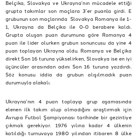
Belçika, Slovakya ve Ukrayna’nın mücadele ettiği
grupta takımlar son maçlara 3’er puanla girdi. E
grubunun son maçlarında Slovakya Romanya ile 1-
1, Ukrayna da Belçika ile 0-0 berabere kaldı.
Grupta oluşan puan durumuna göre Romanya 4
puan ile lider olurken grubun sonuncusu da yine 4
puan toplayan Ukrayna oldu. Romanya ve Belçika
direkt Son 16 turuna yükselirken, Slovakya ise en iyi
üçüncüler arasından adını Son 16 turuna yazdırdı.
Söz konusu iddia da grubun alışılmadık puan
durumuyla alakalı.
Ukrayna’nın 4 puan toplayıp grup aşamasında
elenen ilk takım olup olmadığını araştırmak için
Avrupa Futbol Şampiyonası tarihinde bir gezintiye
çıkmak gerekiyor. 1976 yılına kadar 4 ülkenin
katıldığı turnuvaya 1980 yılından itibaren 8 ülke