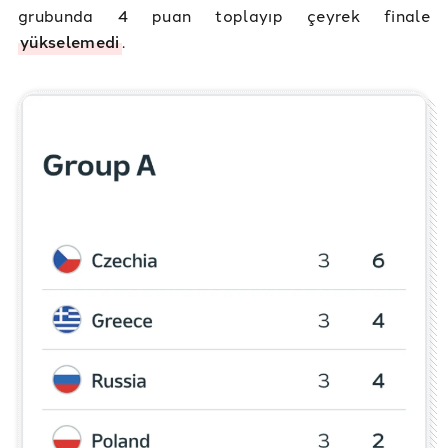
grubunda 4 puan toplayıp çeyrek finale
yükselemedi
.