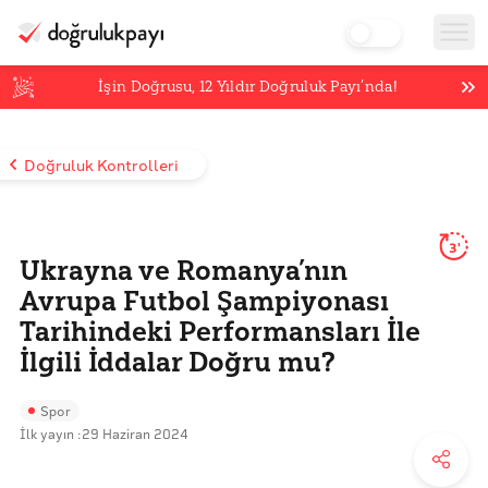
İşin Doğrusu,
12
Yıldır Doğruluk Payı’nda!
Doğruluk Kontrolleri
3'
Ukrayna ve Romanya’nın
Avrupa Futbol Şampiyonası
Tarihindeki Performansları İle
İlgili İddalar Doğru mu?
Spor
İlk yayın :
29 Haziran 2024