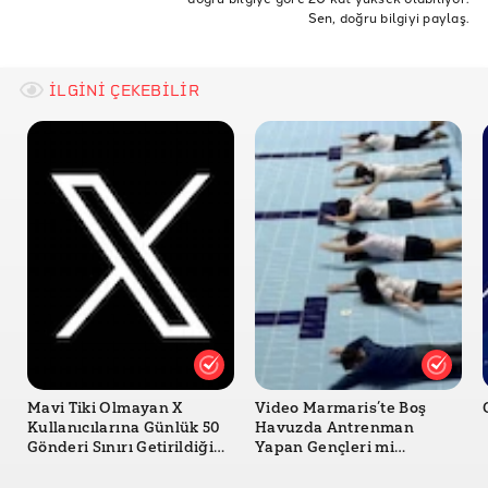
Sen, doğru bilgiyi paylaş.
İLGİNİ ÇEKEBİLİR
Mavi Tiki Olmayan X
Video Marmaris’te Boş
Kullanıcılarına Günlük 50
Havuzda Antrenman
Gönderi Sınırı Getirildiği
Yapan Gençleri mi
Doğru mu?
Gösteriyor?