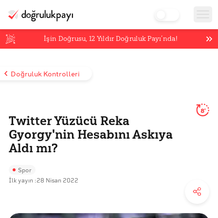
İşin Doğrusu,
12
Yıldır Doğruluk Payı’nda!
Doğruluk Kontrolleri
8'
Twitter Yüzücü Reka
Gyorgy'nin Hesabını Askıya
Aldı mı?
Spor
İlk yayın :
28 Nisan 2022