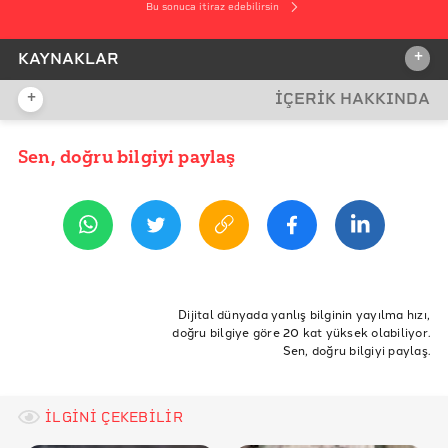
Bu sonuca itiraz edebilirsin
+
KAYNAKLAR
+
İÇERİK HAKKINDA
İDDİA KAYNAĞI
İddia Kaynağı
Sen, doğru bilgiyi paylaş
YAYIN TARİHİ
7 Kasım 2020 12:08
REFERANSLAR
Youtube
Dior
ETİKETLER
Recep Tayyip Erdogan
Cumhurbaşkanı
Doğruluk Payı
Dijital dünyada yanlış bilginin yayılma hızı,
doğru bilgiye göre 20 kat yüksek olabiliyor.
Doğrulama
ayakkabı
ayakkabısı
dior
nike
Sen, doğru bilgiyi paylaş.
75 bin tl
İLGİNİ ÇEKEBİLİR