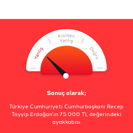
Sonuç olarak;
Türkiye Cumhuriyeti Cumhurbaşkanı Recep
Tayyip Erdoğan’ın 75.000 TL değerindeki
ayakkabısı