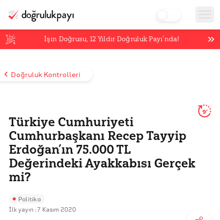
İşin Doğrusu,
12
Yıldır Doğruluk Payı’nda!
Doğruluk Kontrolleri
9'
Türkiye Cumhuriyeti
Cumhurbaşkanı Recep Tayyip
Erdoğan’ın 75.000 TL
Değerindeki Ayakkabısı Gerçek
mi?
Politika
İlk yayın :
7 Kasım 2020