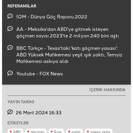
REFERANSLAR
IOM - Dünya Göç Raporu 2022
AA - Meksika'dan ABD'ye gitmek isteyen
göçmen sayısı 2023'te 2 milyon 240 bini aştı
BBC Türkçe - Texas'taki 'katı göçmen yasası':
ABD Yüksek Mahkemesi yeşil ışık yaktı, Temyiz
Mahkemesi askıya aldı
Youtube - FOX News
İÇERİK HAKKINDA
YAYIN TARİHİ
26 Mart 2024 16:33
ETİKETLER
ABD
göçmen
Sınır
putin
yapay zeka