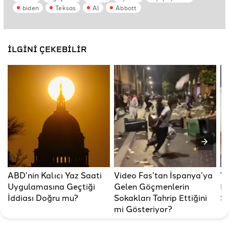
biden
Teksas
AI
Abbott
İLGİNİ ÇEKEBİLİR
ABD’nin Kalıcı Yaz Saati
Video Fas’tan İspanya’ya
Vi
Uygulamasına Geçtiği
Gelen Göçmenlerin
En
İddiası Doğru mu?
Sokakları Tahrip Ettiğini
Sa
mi Gösteriyor?