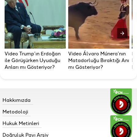
Video Trump’ın Erdoğan
Video Álvaro Múnera’nın
En
ile Görüşürken Uyuduğu
Matadorluğu Bıraktığı Anı
FI
Anları mı Gösteriyor?
mı Gösteriyor?
Fi
Hakkımızda
Metodoloji
Hukuk Metinleri
Doğruluk Payı Arşiv