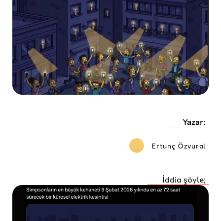
Yazar:
Ertunç Özvural
İddia şöyle;