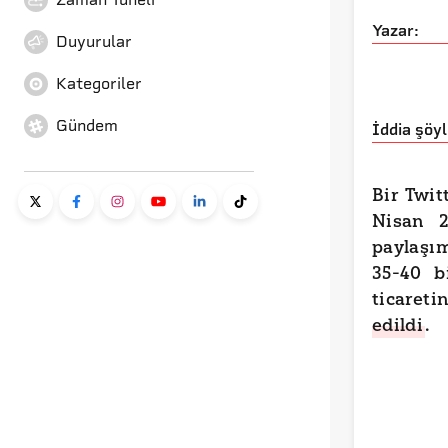
Yazar:
Duyurular
Kategoriler
Gündem
İddia şöyl
Bir Twit
Nisan 2
paylaşım
35-40 b
ticaret
edildi
.