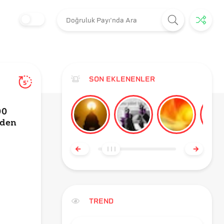
SON EKLENENLER
5'
00
nden
TREND