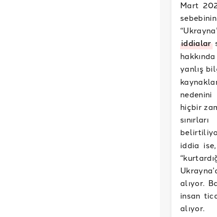
Mart 202
sebebinin
“Ukrayna
iddialar
s
hakkında
yanlış bi
kaynakla
nedenini
hiçbir za
sınırlar
belirtiliy
iddia ise
“kurtard
Ukrayna’
alıyor. B
insan tic
alıyor.