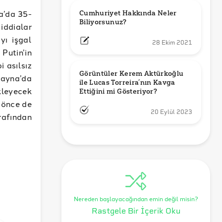
a’da 35-
Cumhuriyet Hakkında Neler 
Biliyorsunuz?
 iddialar
yı işgal
28 Ekim 2021
Putin’in
i asılsız
Görüntüler Kerem Aktürkoğlu 
krayna’da
ile Lucas Torreira’nın Kavga 
kleyecek
Ettiğini mi Gösteriyor?
 önce de
20 Eylül 2023
rafından
Nereden başlayacağından emin değil misin?
Rastgele Bir İçerik Oku