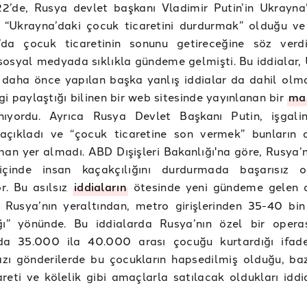
2’de, Rusya devlet başkanı Vladimir Putin’in Ukrayna’
 “Ukrayna’daki çocuk ticaretini durdurmak” olduğu ve 
’da çocuk ticaretinin sonunu getireceğine söz verdi
osyal medyada sıklıkla gündeme gelmişti. Bu iddialar,
 daha önce yapılan başka yanlış iddialar da dahil olm
lgi paylaştığı bilinen bir web sitesinde yayınlanan bir
ma
nıyordu. Ayrıca Rusya Devlet Başkanı Putin, işgali
 açıkladı ve “çocuk ticaretine son vermek” bunların 
man yer almadı. ABD Dışişleri Bakanlığı'na göre, Rusya’n
ı içinde insan kaçakçılığını durdurmada başarısız 
or. Bu asılsız
iddiaların
ötesinde yeni gündeme gelen d
, Rusya’nın yeraltından, metro girişlerinden 35-40 bi
ığı” yönünde. Bu iddialarda Rusya’nın özel bir opera
da 35.000 ila 40.000 arası çocuğu kurtardığı ifade
azı gönderilerde bu çocukların hapsedilmiş olduğu, baz
areti ve kölelik gibi amaçlarla satılacak oldukları iddi