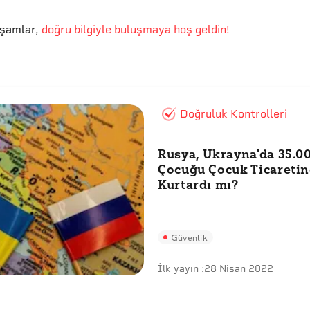
kşamlar
,
doğru bilgiyle buluşmaya hoş geldin!
Doğruluk Kontrolleri
Rusya, Ukrayna'da 35.0
Çocuğu Çocuk Ticareti
Kurtardı mı?
Güvenlik
İlk yayın :
28 Nisan 2022