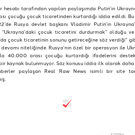
er hesabı tarafından yapılan paylaşımda Putin’in Ukrayn
ası çocuğu çocuk ticaretinden kurtardığı iddia edildi. Bu
2’de Rusya devlet başkanı Vladimir Putin’in Ukrayna’
 “Ukrayna’daki çocuk ticaretini durdurmak” olduğu ve 
da çocuk ticaretinin sonunu getireceğine söz verdiği” gib
n devamı niteliğinde. Rusya’nın özel bir operasyon ile U
la 40.000 arası çocuğu kurtardığı ifadelerini deste
 bir kaynak bulunmuyor. Söz konusu iddia ilk olarak daha
aberler paylaşan Real Raw News isimli bir site ta
ış.