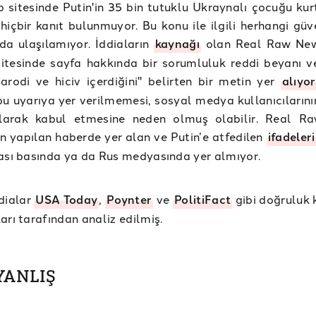
 sitesinde Putin'in 35 bin tutuklu Ukraynalı çocuğu kurt
hiçbir kanıt bulunmuyor. Bu konu ile ilgili herhangi güve
a ulaşılamıyor. İddiaların
kaynağı
olan Real Raw New
sitesinde sayfa hakkında bir sorumluluk reddi beyanı ve
arodi ve hiciv içerdiğini" belirten bir metin yer
alıyor
u uyarıya yer verilmemesi, sosyal medya kullanıcılarının
larak kabul etmesine neden olmuş olabilir. Real R
n yapılan haberde yer alan ve Putin’e atfedilen
ifadeler
ası basında ya da Rus medyasında yer almıyor.
dialar
USA Today
,
Poynter
ve
PolitiFact
gibi doğruluk 
arı tarafından analiz edilmiş.
 YANLIŞ