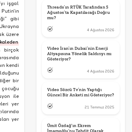
yı işgal
Threads’ın RTÜK Tarafından 5 
Putin’in
Ağustos’ta Kapatılacağı Doğru 
ği” gibi
mu?
 Ukrayna
4 Ağustos 2026
ak üzere
kaleden
Video İran’ın Dubai’nin Enerji 
n birçok
Altyapısına Yönelik Saldırıyı mı 
arasında
Gösteriyor?
ın kendi
4 Ağustos 2026
olduğunu
iğer bir
n çocuğu
Video Sözcü Tv’nin Yaptığı 
Güncel Bir Anketi mi Gösteriyor?
syon ile
leri yer
21 Temmuz 2025
ılarında
aları yer
Ümit Özdağ'ın Ekrem 
İmamoğlu'nu Tehdit Olarak 