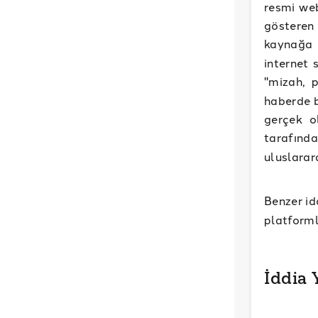
resmi web
gösteren 
kaynağa d
internet 
"mizah, p
haberde b
gerçek o
tarafında
uluslarar
Benzer id
platforml
İddia