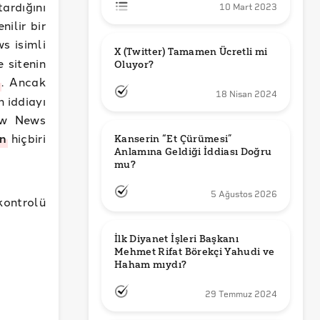
ardığını
10 Mart 2023
nilir bir
s isimli
X (Twitter) Tamamen Ücretli mi 
 sitenin
Oluyor?
. Ancak
18 Nisan 2024
 iddiayı
aw News
in
hiçbiri
Kanserin “Et Çürümesi” 
Anlamına Geldiği İddiası Doğru 
mu?
5 Ağustos 2026
kontrolü
İlk Diyanet İşleri Başkanı 
Mehmet Rifat Börekçi Yahudi ve 
Haham mıydı?
29 Temmuz 2024