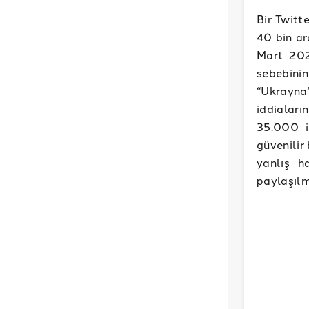
Bir Twitt
40 bin ar
Mart 202
sebebinin
“Ukrayna’
iddiaları
35.000 i
güvenilir
yanlış h
paylaşılm