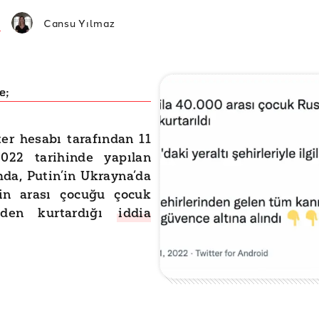
Cansu Yılmaz
e;
ter hesabı tarafından 11
022 tarihinde yapılan
da, Putin’in Ukrayna’da
in arası çocuğu çocuk
inden kurtardığı
iddia