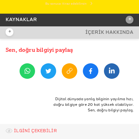
Bu sonuca itiraz edebilirsin
+
KAYNAKLAR
+
İÇERİK HAKKINDA
İDDİA KAYNAĞI
Sen, doğru bilgiyi paylaş
YAYIN TARİHİ
13 Mayıs 2020 09:36
REFERANSLAR
Ministry of Transport of the Russian Federation
Berridge, G. R., & James, A. (2003). A Dictionary of
ETİKETLER
Diplomacy, Second Edition. New York: Palgrave. (sf.
190)
Recep Tayyip Erdogan
türkiye
Rusya
nota
Dijital dünyada yanlış bilginin yayılma hızı,
doğru bilgiye göre 20 kat yüksek olabiliyor.
rusya nota
putin
U.S. Department of State
Sen, doğru bilgiyi paylaş.
İLGİNİ ÇEKEBİLİR